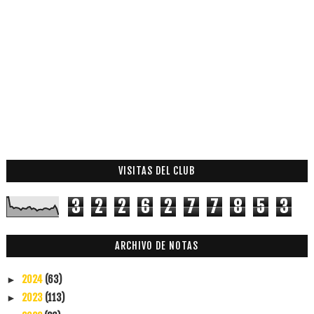
VISITAS DEL CLUB
3
2
2
6
2
7
7
8
5
3
ARCHIVO DE NOTAS
2024
(63)
►
2023
(113)
►