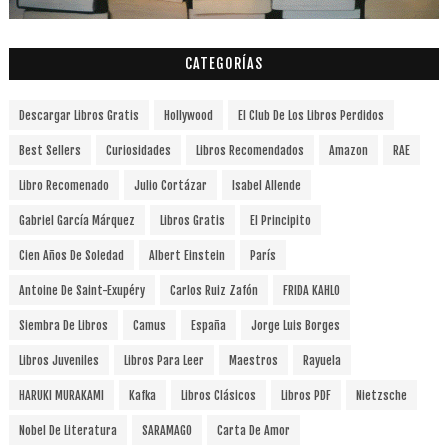
CATEGORÍAS
Descargar Libros Gratis
Hollywood
El Club De Los Libros Perdidos
Best Sellers
Curiosidades
Libros Recomendados
Amazon
RAE
Libro Recomenado
Julio Cortázar
Isabel Allende
Gabriel García Márquez
Libros Gratis
El Principito
Cien Años De Soledad
Albert Einstein
París
Antoine De Saint-Exupéry
Carlos Ruiz Zafón
FRIDA KAHLO
Siembra De Libros
Camus
España
Jorge Luis Borges
Libros Juveniles
Libros Para Leer
Maestros
Rayuela
HARUKI MURAKAMI
Kafka
Libros Clásicos
Libros PDF
Nietzsche
Nobel De Literatura
SARAMAGO
Carta De Amor