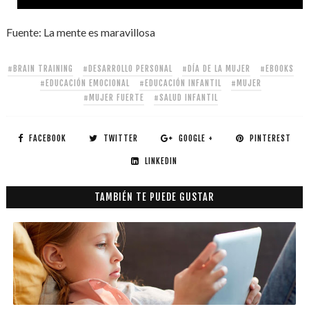
Fuente: La mente es maravillosa
#BRAIN TRAINING
#DESARROLLO PERSONAL
#DÍA DE LA MUJER
#EBOOKS
#EDUCACIÓN EMOCIONAL
#EDUCACIÓN INFANTIL
#MUJER
#MUJER FUERTE
#SALUD INFANTIL
FACEBOOK
TWITTER
GOOGLE +
PINTEREST
LINKEDIN
TAMBIÉN TE PUEDE GUSTAR