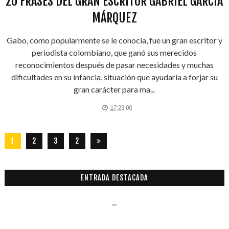
20 FRASES DEL GRAN ESCRITOR GABRIEL GARCÍA
MÁRQUEZ
Gabo, como popularmente se le conocía, fue un gran escritor y
periodista colombiano, que ganó sus merecidos
reconocimientos después de pasar necesidades y muchas
dificultades en su infancia, situación que ayudaría a forjar su
gran carácter para ma...
17:23:00
1
2
3
2
8
7
ENTRADA DESTACADA
...