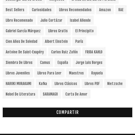
Best Sellers
Curiosidades
Libros Recomendados
Amazon
RAE
Libro Recomenado
Julio Cortázar
Isabel Allende
Gabriel García Márquez
Libros Gratis
El Principito
Cien Años De Soledad
Albert Einstein
París
Antoine De Saint-Exupéry
Carlos Ruiz Zafón
FRIDA KAHLO
Siembra De Libros
Camus
España
Jorge Luis Borges
Libros Juveniles
Libros Para Leer
Maestros
Rayuela
HARUKI MURAKAMI
Kafka
Libros Clásicos
Libros PDF
Nietzsche
Nobel De Literatura
SARAMAGO
Carta De Amor
COMPARTIR