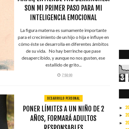
SON MI PRIMER PASO PARA MI
INTELIGENCIA EMOCIONAL
La figura materna es sumamente importante
para el crecimiento de un hijo o hija e influye en
cómo éste se desarrolla en diferentes ámbitos
de su vida. No hay berrinche que pase
desapercibido, y aunque no nos gusten, ese
estallido de grito...
7:50:00
3
2
DESARROLLO PERSONAL
PONER LÍMITES A UN NIÑO DE 2
2
►
2
►
AÑOS, FORMARÁ ADULTOS
2
►
RESPONSABLES