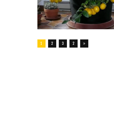
1
2
3
2
8
7