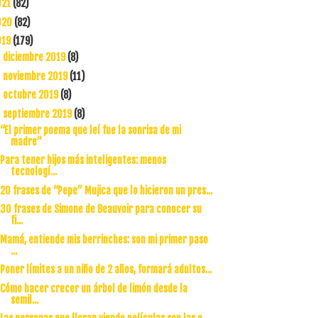
021
(82)
020
(82)
019
(179)
diciembre 2019
(8)
►
noviembre 2019
(11)
►
octubre 2019
(8)
►
septiembre 2019
(8)
▼
“El primer poema que leí fue la sonrisa de mi
madre”
Para tener hijos más inteligentes: menos
tecnologí...
20 frases de “Pepe” Mujica que lo hicieron un pres...
30 frases de Simone de Beauvoir para conocer su
fi...
Mamá, entiende mis berrinches: son mi primer paso
...
Poner límites a un niño de 2 años, formará adultos...
Cómo hacer crecer un árbol de limón desde la
semil...