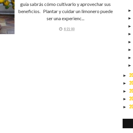
guía sabrás cómo cultivarlo y aprovechar sus
beneficios. Plantar y cuidar un limonero puede
ser una experienc...
6:21:00
2
►
2
►
2
►
2
►
2
►