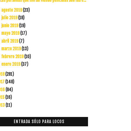
Las personas que lloran viendo películas son las e...
agosto 2019
(23)
►
julio 2019
(18)
►
junio 2019
(19)
►
mayo 2019
(17)
►
abril 2019
(7)
►
marzo 2019
(13)
►
febrero 2019
(10)
►
enero 2019
(37)
►
018
(281)
017
(148)
016
(84)
015
(16)
013
(11)
ENTRADA SÓLO PARA LOCOS