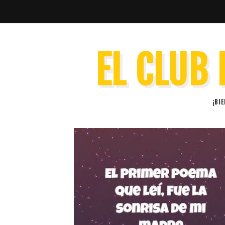
EL CLUB 
¡BI