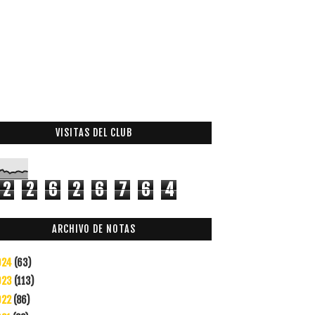
VISITAS DEL CLUB
2
2
6
2
6
7
6
4
ARCHIVO DE NOTAS
024
(63)
023
(113)
022
(86)