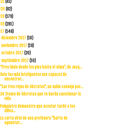
021
(82)
020
(82)
019
(179)
018
(281)
017
(148)
diciembre 2017
(16)
►
noviembre 2017
(19)
►
octubre 2017
(20)
►
septiembre 2017
(10)
▼
“Eres linda desde los pies hasta el alma”, de Jacq...
Solo los más inteligentes son capaces de
encontrar...
"Las tres rejas de Sócrates", un sabio consejo par...
24 frases de Sócrates que te harán cuestionar la
vida
Psiquiatra demuestra que acostar tarde a los
niños...
La carta viral de una profesora "harta de
aguantar...