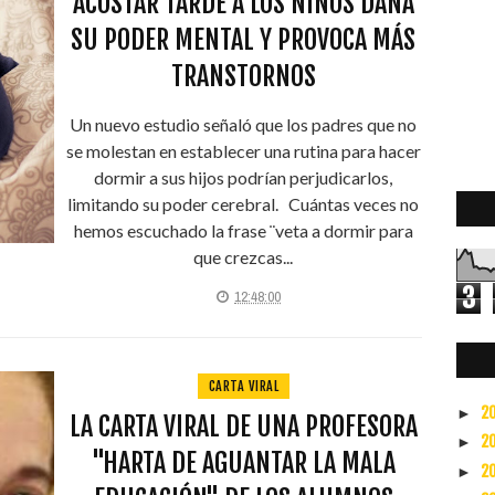
ACOSTAR TARDE A LOS NIÑOS DAÑA
SU PODER MENTAL Y PROVOCA MÁS
TRANSTORNOS
Un nuevo estudio señaló que los padres que no
se molestan en establecer una rutina para hacer
dormir a sus hijos podrían perjudicarlos,
limitando su poder cerebral. Cuántas veces no
hemos escuchado la frase ¨veta a dormir para
que crezcas...
3
12:48:00
0
CARTA VIRAL
2
►
LA CARTA VIRAL DE UNA PROFESORA
2
►
"HARTA DE AGUANTAR LA MALA
2
►