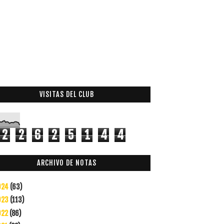
VISITAS DEL CLUB
2
2
6
2
5
1
4
4
ARCHIVO DE NOTAS
024
(63)
023
(113)
022
(86)