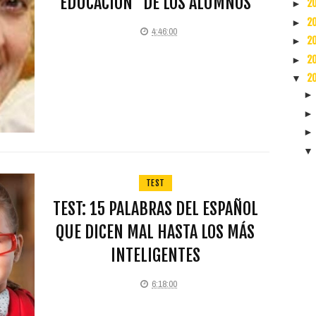
EDUCACIÓN" DE LOS ALUMNOS
2
►
2
►
4:46:00
2
►
2
►
2
▼
TEST
TEST: 15 PALABRAS DEL ESPAÑOL
QUE DICEN MAL HASTA LOS MÁS
INTELIGENTES
6:18:00