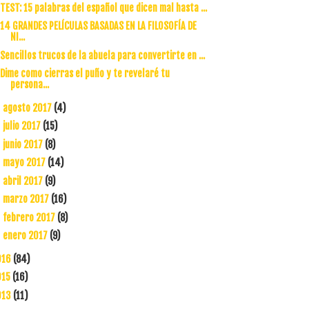
TEST: 15 palabras del español que dicen mal hasta ...
14 GRANDES PELÍCULAS BASADAS EN LA FILOSOFÍA DE
NI...
Sencillos trucos de la abuela para convertirte en ...
Dime como cierras el puño y te revelaré tu
persona...
agosto 2017
(4)
►
julio 2017
(15)
►
junio 2017
(8)
►
mayo 2017
(14)
►
abril 2017
(9)
►
marzo 2017
(16)
►
febrero 2017
(8)
►
enero 2017
(9)
►
016
(84)
015
(16)
013
(11)