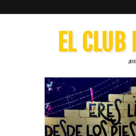
EL CLUB 
¡BI