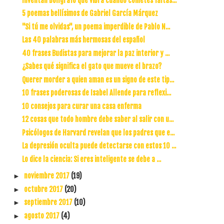
Inventan bolígrafo que vibra cuando cometes faltas...
5 poemas bellísimos de Gabriel García Márquez
"Si tú me olvidas", un poema imperdible de Pablo N...
Las 40 palabras más hermosas del español
40 frases Budistas para mejorar la paz interior y ...
¿Sabes qué significa el gato que mueve el brazo?
Querer morder a quien aman es un signo de este tip...
10 frases poderosas de Isabel Allende para reflexi...
10 consejos para curar una casa enferma
12 cosas que todo hombre debe saber al salir con u...
Psicólogos de Harvard revelan que los padres que e...
La depresión oculta puede detectarse con estos 10 ...
Lo dice la ciencia: Si eres inteligente se debe a ...
noviembre 2017
(19)
►
octubre 2017
(20)
►
septiembre 2017
(10)
►
agosto 2017
(4)
►