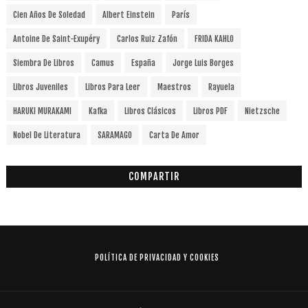
Cien Años De Soledad
Albert Einstein
París
Antoine De Saint-Exupéry
Carlos Ruiz Zafón
FRIDA KAHLO
Siembra De Libros
Camus
España
Jorge Luis Borges
Libros Juveniles
Libros Para Leer
Maestros
Rayuela
HARUKI MURAKAMI
Kafka
Libros Clásicos
Libros PDF
Nietzsche
Nobel De Literatura
SARAMAGO
Carta De Amor
COMPARTIR
POLÍTICA DE PRIVACIDAD Y COOKIES