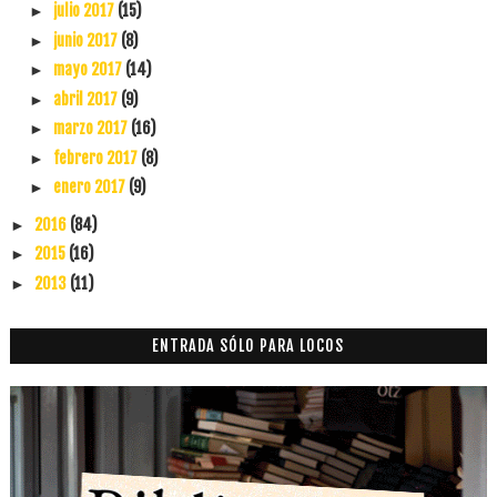
julio 2017
(15)
►
junio 2017
(8)
►
mayo 2017
(14)
►
abril 2017
(9)
►
marzo 2017
(16)
►
febrero 2017
(8)
►
enero 2017
(9)
►
2016
(84)
►
2015
(16)
►
2013
(11)
►
ENTRADA SÓLO PARA LOCOS