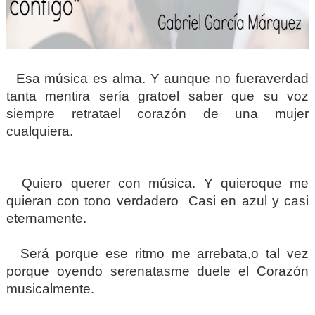
Esa música es alma. Y aunque no fuera
verdad
tanta mentira sería grato
el saber que su voz
siempre retrata
el corazón de una mujer
cualquiera.
Quiero querer con música. Y quiero
que me
quieran con tono verdadero
Casi en azul y casi
eternamente.
Será porque ese ritmo me arrebata,
o tal vez
porque oyendo serenatas
me duele el Corazón
musicalmente.