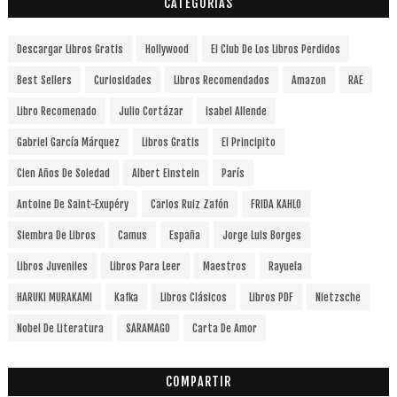
CATEGORÍAS
Descargar Libros Gratis
Hollywood
El Club De Los Libros Perdidos
Best Sellers
Curiosidades
Libros Recomendados
Amazon
RAE
Libro Recomenado
Julio Cortázar
Isabel Allende
Gabriel García Márquez
Libros Gratis
El Principito
Cien Años De Soledad
Albert Einstein
París
Antoine De Saint-Exupéry
Carlos Ruiz Zafón
FRIDA KAHLO
Siembra De Libros
Camus
España
Jorge Luis Borges
Libros Juveniles
Libros Para Leer
Maestros
Rayuela
HARUKI MURAKAMI
Kafka
Libros Clásicos
Libros PDF
Nietzsche
Nobel De Literatura
SARAMAGO
Carta De Amor
COMPARTIR