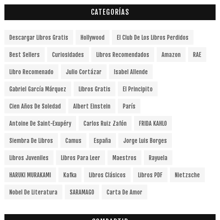
CATEGORÍAS
Descargar Libros Gratis
Hollywood
El Club De Los Libros Perdidos
Best Sellers
Curiosidades
Libros Recomendados
Amazon
RAE
Libro Recomenado
Julio Cortázar
Isabel Allende
Gabriel García Márquez
Libros Gratis
El Principito
Cien Años De Soledad
Albert Einstein
París
Antoine De Saint-Exupéry
Carlos Ruiz Zafón
FRIDA KAHLO
Siembra De Libros
Camus
España
Jorge Luis Borges
Libros Juveniles
Libros Para Leer
Maestros
Rayuela
HARUKI MURAKAMI
Kafka
Libros Clásicos
Libros PDF
Nietzsche
Nobel De Literatura
SARAMAGO
Carta De Amor