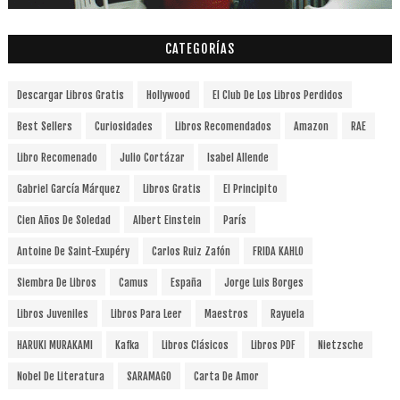
CATEGORÍAS
Descargar Libros Gratis
Hollywood
El Club De Los Libros Perdidos
Best Sellers
Curiosidades
Libros Recomendados
Amazon
RAE
Libro Recomenado
Julio Cortázar
Isabel Allende
Gabriel García Márquez
Libros Gratis
El Principito
Cien Años De Soledad
Albert Einstein
París
Antoine De Saint-Exupéry
Carlos Ruiz Zafón
FRIDA KAHLO
Siembra De Libros
Camus
España
Jorge Luis Borges
Libros Juveniles
Libros Para Leer
Maestros
Rayuela
HARUKI MURAKAMI
Kafka
Libros Clásicos
Libros PDF
Nietzsche
Nobel De Literatura
SARAMAGO
Carta De Amor