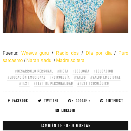
Fuente:
Wnews guru
/
Radio dos
/
Día por día
/
Puro
sarcasmo
/
Naran Xadul
/
Madre soltera
#DESARROLLO PERSONAL
#DIETA
#ECOLOGÍA
#EDUCACIÓN
#EDUCACIÓN EMOCIONAL
#PSICOLOGÍA
#SALUD
#SALUD EMOCIONAL
#TEST
#TEST DE PERSONALIDAD
#TEST PSICOLÓGICO
FACEBOOK
TWITTER
GOOGLE +
PINTEREST
LINKEDIN
TAMBIÉN TE PUEDE GUSTAR