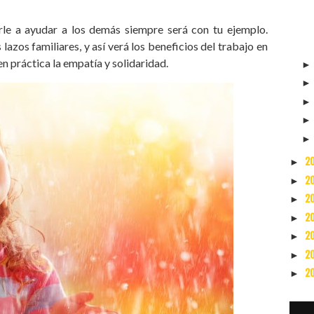
le a ayudar a los demás siempre será con tu ejemplo.
lazos familiares, y así verá los beneficios del trabajo en
en práctica la empatía y solidaridad.
2
►
2
►
2
►
2
►
2
►
2
►
2
►