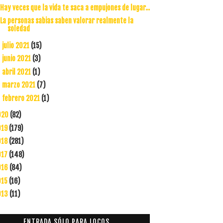
Hay veces que la vida te saca a empujones de lugar...
La personas sabias saben valorar realmente la
soledad
julio 2021
(15)
►
junio 2021
(3)
►
abril 2021
(1)
►
marzo 2021
(7)
►
febrero 2021
(1)
►
020
(82)
019
(179)
018
(281)
017
(148)
016
(84)
015
(16)
013
(11)
ENTRADA SÓLO PARA LOCOS