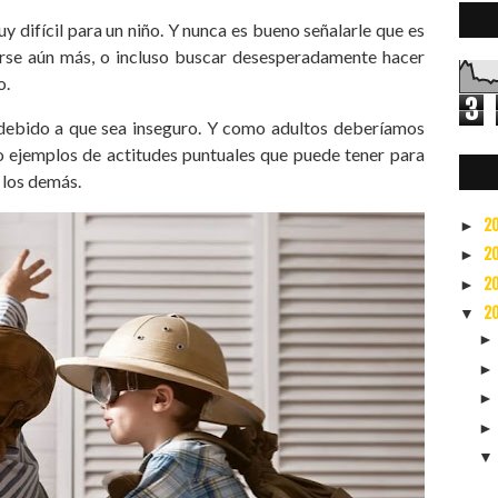
 difícil para un niño. Y nunca es bueno señalarle que es
larse aún más, o incluso buscar desesperadamente hacer
rlo.
3
debido a que sea inseguro. Y como adultos deberíamos
2
o ejemplos de actitudes puntuales que puede tener para
a los demás.
2
►
2
►
2
►
2
▼