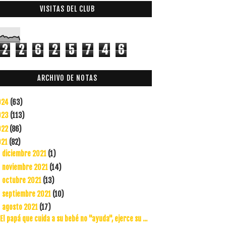
VISITAS DEL CLUB
2
2
6
2
5
7
4
6
ARCHIVO DE NOTAS
024
(63)
023
(113)
022
(86)
021
(82)
diciembre 2021
(1)
►
noviembre 2021
(14)
►
octubre 2021
(13)
►
septiembre 2021
(10)
►
agosto 2021
(17)
▼
El papá que cuida a su bebé no "ayuda", ejerce su ...