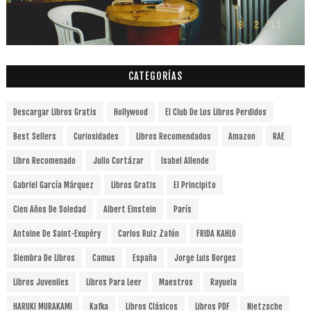
CATEGORÍAS
Descargar Libros Gratis
Hollywood
El Club De Los Libros Perdidos
Best Sellers
Curiosidades
Libros Recomendados
Amazon
RAE
Libro Recomenado
Julio Cortázar
Isabel Allende
Gabriel García Márquez
Libros Gratis
El Principito
Cien Años De Soledad
Albert Einstein
París
Antoine De Saint-Exupéry
Carlos Ruiz Zafón
FRIDA KAHLO
Siembra De Libros
Camus
España
Jorge Luis Borges
Libros Juveniles
Libros Para Leer
Maestros
Rayuela
HARUKI MURAKAMI
Kafka
Libros Clásicos
Libros PDF
Nietzsche