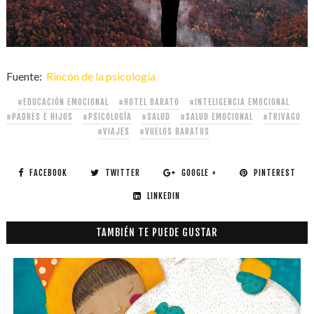
Fuente:
Rincón de la psicología
#EDUCACIÓN EMOCIONAL
#HOTEL BARATO
#INTELIGENCIA EMOCIONAL
#PADRES E HIJOS
#PSICOLOGÍA
#SALUD
#SALUD EMOCIONAL
#TRIVAGO
#VIAJES
#VUELOS BARATOS
FACEBOOK
TWITTER
GOOGLE +
PINTEREST
LINKEDIN
TAMBIÉN TE PUEDE GUSTAR