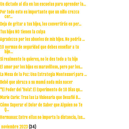
Un dictado al día en las escuelas para aprender la...
Por todo esto es importante que un niño crezca
cer...
Deja de gritar a tus hijos, los convertirás en per...
Tus hijos NO tienen la culpa
Agradezco por los abuelos de mis hijos. No podría ...
10 normas de seguridad que debes enseñar a tu
hijo...
Si realmente lo quieres, no le des todo a tu hijo
El amor por los hijos es maravilloso, pero por los...
La Mesa de la Paz: Una Estrategia Montessori para ...
Bebé que abraza a su mamá nada más nacer
"El Poder del 'Hola': El Experimento de 10 Días qu...
Marie Curie: Tras las La Visionaria que Desafió B...
Cómo Superar el Dolor de Saber que Alguien no Te
Q...
Hermanas: Entre ellas no importa la distancia, las...
noviembre 2023
(34)
►