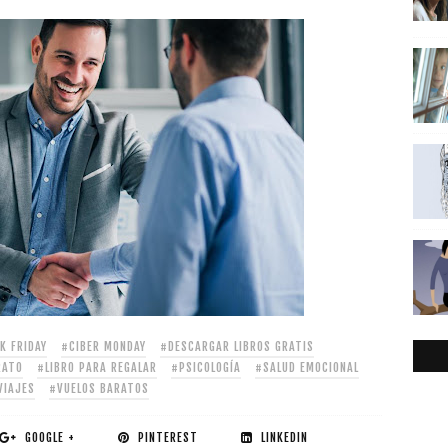
K FRIDAY
#CIBER MONDAY
#DESCARGAR LIBROS GRATIS
RATO
#LIBRO PARA REGALAR
#PSICOLOGÍA
#SALUD EMOCIONAL
VIAJES
#VUELOS BARATOS
GOOGLE +
PINTEREST
LINKEDIN