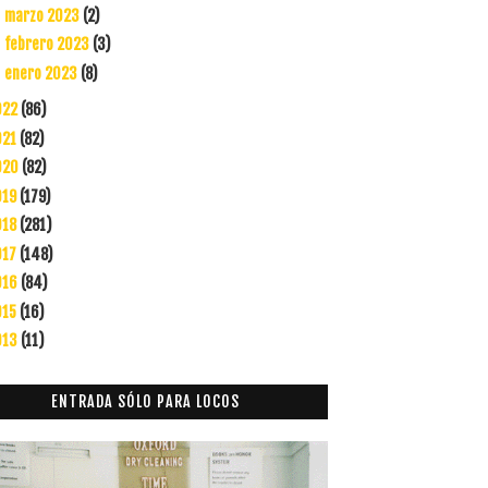
marzo 2023
(2)
►
febrero 2023
(3)
►
enero 2023
(8)
►
022
(86)
021
(82)
020
(82)
019
(179)
018
(281)
017
(148)
016
(84)
015
(16)
013
(11)
ENTRADA SÓLO PARA LOCOS