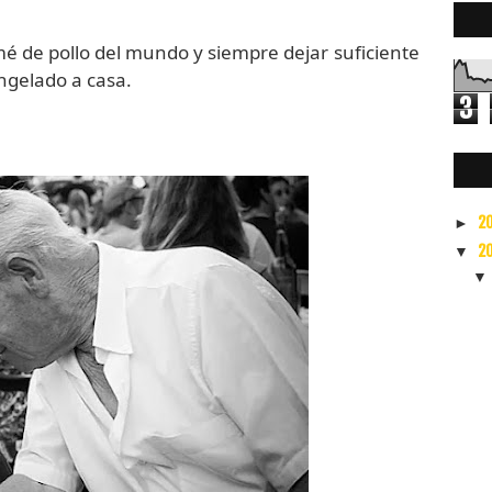
é de pollo del mundo y siempre dejar suficiente
ngelado a casa.
3
7
2
►
2
▼