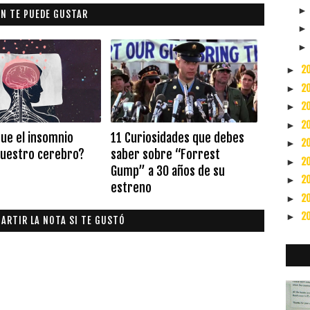
N TE PUEDE GUSTAR
2
►
2
►
2
►
2
►
que el insomnio
11 Curiosidades que debes
2
►
uestro cerebro?
saber sobre “Forrest
2
►
Gump” a 30 años de su
2
►
estreno
2
►
2
►
ARTIR LA NOTA SI TE GUSTÓ