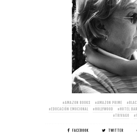
#AMAZON BOOKS
#AMAZON PRIME
#BLAC
#EDUCACIÓN EMOCIONAL
#HOLLYWOOD
#HOTEL BA
#TRIVAGO
#
FACEBOOK
TWITTER