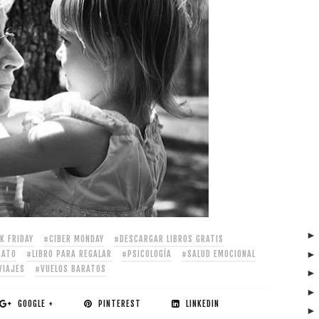
K FRIDAY
#CIBER MONDAY
#DESCARGAR LIBROS GRATIS
RATO
#LIBRO PARA REGALAR
#PSICOLOGÍA
#SALUD EMOCIONAL
VIAJES
#VUELOS BARATOS
GOOGLE +
PINTEREST
LINKEDIN