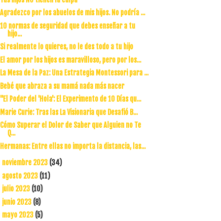
Agradezco por los abuelos de mis hijos. No podría ...
10 normas de seguridad que debes enseñar a tu
hijo...
Si realmente lo quieres, no le des todo a tu hijo
El amor por los hijos es maravilloso, pero por los...
La Mesa de la Paz: Una Estrategia Montessori para ...
Bebé que abraza a su mamá nada más nacer
"El Poder del 'Hola': El Experimento de 10 Días qu...
Marie Curie: Tras las La Visionaria que Desafió B...
Cómo Superar el Dolor de Saber que Alguien no Te
Q...
Hermanas: Entre ellas no importa la distancia, las...
noviembre 2023
(34)
►
agosto 2023
(11)
►
julio 2023
(10)
►
junio 2023
(8)
►
mayo 2023
(5)
►