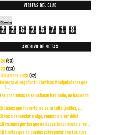
VISITAS DEL CLUB
2
2
6
2
5
7
1
8
ARCHIVO DE NOTAS
024
(63)
023
(113)
diciembre 2023
(32)
▼
Detecta el Engaño: 10 Tácticas Manipuladoras que
E...
Los problemas se solucionan hablando, no haciendo
...
Si tienes que forzarlo, no es tu talla (anillos, z...
Si vas a renunciar a algo, renuncia a ser débil
10 razones por las que no debes tener miedo a los ...
10 límites que no puedes sobrepasar con tus hijos