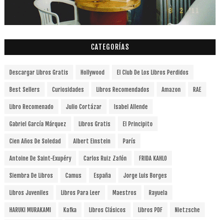
CATEGORÍAS
Descargar Libros Gratis
Hollywood
El Club De Los Libros Perdidos
Best Sellers
Curiosidades
Libros Recomendados
Amazon
RAE
Libro Recomenado
Julio Cortázar
Isabel Allende
Gabriel García Márquez
Libros Gratis
El Principito
Cien Años De Soledad
Albert Einstein
París
Antoine De Saint-Exupéry
Carlos Ruiz Zafón
FRIDA KAHLO
Siembra De Libros
Camus
España
Jorge Luis Borges
Libros Juveniles
Libros Para Leer
Maestros
Rayuela
HARUKI MURAKAMI
Kafka
Libros Clásicos
Libros PDF
Nietzsche