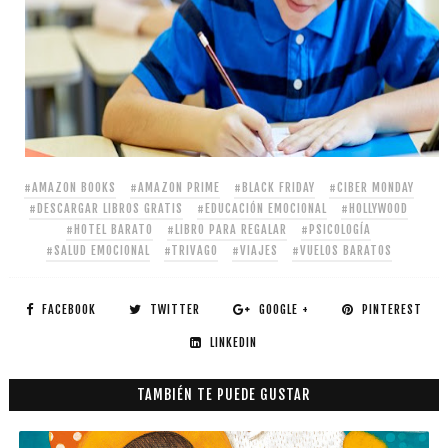
#AMAZON BOOKS
#AMAZON PRIME
#BLACK FRIDAY
#CIBER MONDAY
#DESCARGAR LIBROS GRATIS
#EDUCACIÓN EMOCIONAL
#HOLLYWOOD
#HOTEL BARATO
#LIBRO PARA REGALAR
#PSICOLOGÍA
#SALUD EMOCIONAL
#TRIVAGO
#VIAJES
#VUELOS BARATOS
FACEBOOK
TWITTER
GOOGLE +
PINTEREST
LINKEDIN
TAMBIÉN TE PUEDE GUSTAR