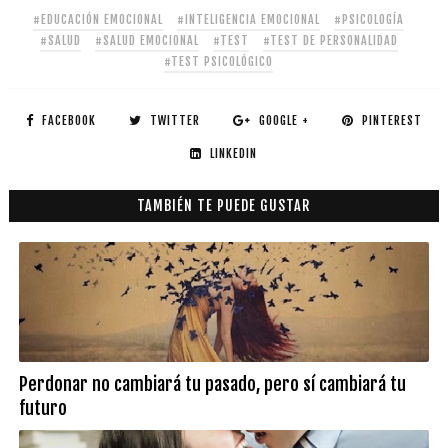
#EDUCACIÓN EMOCIONAL
#INTELIGENCIA EMOCIONAL
#PSICOLOGÍA
#SALUD
#SALUD EMOCIONAL
#TEST
#TEST DE PERSONALIDAD
#TEST PSICOLÓGICO
FACEBOOK
TWITTER
GOOGLE +
PINTEREST
LINKEDIN
TAMBIÉN TE PUEDE GUSTAR
Perdonar no cambiará tu pasado, pero sí cambiará tu
futuro