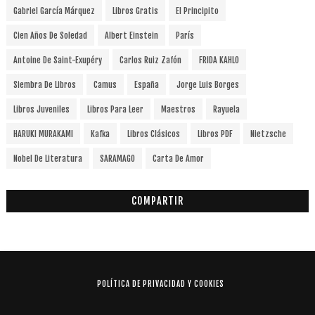
Gabriel García Márquez
Libros Gratis
El Principito
Cien Años De Soledad
Albert Einstein
París
Antoine De Saint-Exupéry
Carlos Ruiz Zafón
FRIDA KAHLO
Siembra De Libros
Camus
España
Jorge Luis Borges
Libros Juveniles
Libros Para Leer
Maestros
Rayuela
HARUKI MURAKAMI
Kafka
Libros Clásicos
Libros PDF
Nietzsche
Nobel De Literatura
SARAMAGO
Carta De Amor
COMPARTIR
POLÍTICA DE PRIVACIDAD Y COOKIES