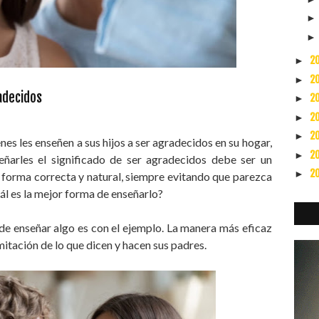
2
►
2
►
adecidos
2
►
2
►
2
►
s les enseñen a sus hijos a ser agradecidos en su hogar,
2
►
ñarles el significado de ser agradecidos debe ser un
2
►
 de forma correcta y natural, siempre evitando que parezca
ál es la mejor forma de enseñarlo?
e enseñar algo es con el ejemplo. La manera más eficaz
imitación de lo que dicen y hacen sus padres.