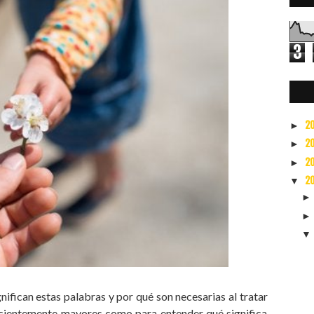
3
1
2
►
2
►
2
►
2
▼
fican estas palabras y por qué son necesarias al tratar
icientemente mayores como para entender qué significa