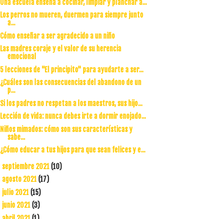
Una escuela enseña a cocinar, limpiar y planchar a...
Los perros no mueren, duermen para siempre junto
a...
Cómo enseñar a ser agradecido a un niño
Las madres coraje y el valor de su herencia
emocional
5 lecciones de "El principito" para ayudarte a ser...
¿Cuáles son las consecuencias del abandono de un
p...
Si los padres no respetan a los maestros, sus hijo...
Lección de vida: nunca debes irte a dormir enojado...
Niños mimados: cómo son sus características y
sabe...
¿Cómo educar a tus hijos para que sean felices y e...
septiembre 2021
(10)
►
agosto 2021
(17)
►
julio 2021
(15)
►
junio 2021
(3)
►
abril 2021
(1)
►