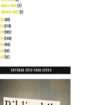
marzo 2021
(7)
►
febrero 2021
(1)
►
020
(82)
019
(179)
018
(281)
017
(148)
016
(84)
015
(16)
013
(11)
ENTRADA SÓLO PARA LOCOS