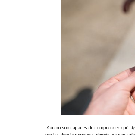
Aún no son capaces de comprender qué signi
con las demás personas. demás, no son suf