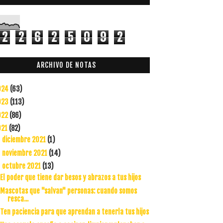
2
2
6
2
5
0
9
2
ARCHIVO DE NOTAS
024
(63)
023
(113)
022
(86)
021
(82)
diciembre 2021
(1)
►
noviembre 2021
(14)
►
octubre 2021
(13)
▼
El poder que tiene dar besos y abrazos a tus hijos
Mascotas que "salvan" personas: cuando somos
resca...
Ten paciencia para que aprendan a tenerla tus hijos