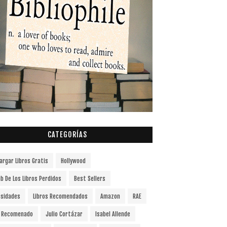
CATEGORÍAS
argar Libros Gratis
Hollywood
ub De Los Libros Perdidos
Best Sellers
osidades
Libros Recomendados
Amazon
RAE
o Recomenado
Julio Cortázar
Isabel Allende