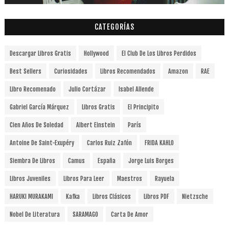
CATEGORÍAS
Descargar Libros Gratis
Hollywood
El Club De Los Libros Perdidos
Best Sellers
Curiosidades
Libros Recomendados
Amazon
RAE
Libro Recomenado
Julio Cortázar
Isabel Allende
Gabriel García Márquez
Libros Gratis
El Principito
Cien Años De Soledad
Albert Einstein
París
Antoine De Saint-Exupéry
Carlos Ruiz Zafón
FRIDA KAHLO
Siembra De Libros
Camus
España
Jorge Luis Borges
Libros Juveniles
Libros Para Leer
Maestros
Rayuela
HARUKI MURAKAMI
Kafka
Libros Clásicos
Libros PDF
Nietzsche
Nobel De Literatura
SARAMAGO
Carta De Amor