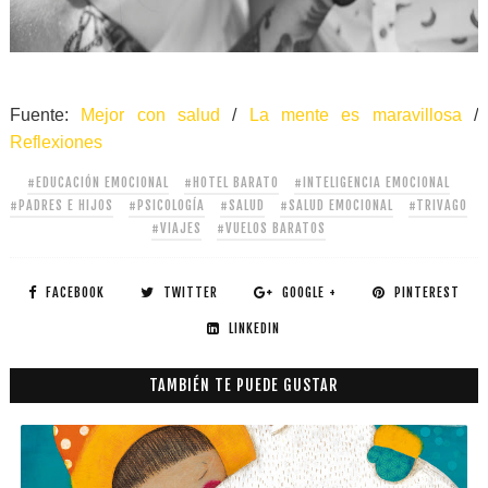
Fuente:
Mejor con salud
/
La mente es maravillosa
/
Reflexiones
#EDUCACIÓN EMOCIONAL
#HOTEL BARATO
#INTELIGENCIA EMOCIONAL
#PADRES E HIJOS
#PSICOLOGÍA
#SALUD
#SALUD EMOCIONAL
#TRIVAGO
#VIAJES
#VUELOS BARATOS
FACEBOOK
TWITTER
GOOGLE +
PINTEREST
LINKEDIN
TAMBIÉN TE PUEDE GUSTAR