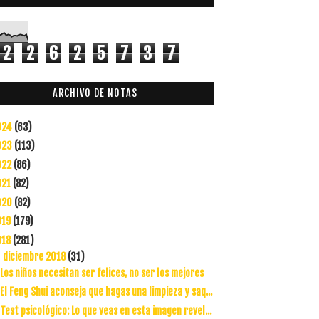
2
2
6
2
5
7
3
7
ARCHIVO DE NOTAS
024
(63)
023
(113)
022
(86)
021
(82)
020
(82)
019
(179)
018
(281)
diciembre 2018
(31)
▼
Los niños necesitan ser felices, no ser los mejores
El Feng Shui aconseja que hagas una limpieza y saq...
Test psicológico: Lo que veas en esta imagen revel...