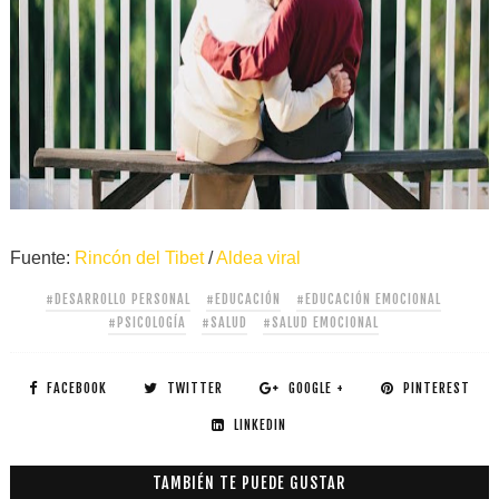
Fuente:
Rincón del Tibet
/
Aldea viral
#DESARROLLO PERSONAL
#EDUCACIÓN
#EDUCACIÓN EMOCIONAL
#PSICOLOGÍA
#SALUD
#SALUD EMOCIONAL
FACEBOOK
TWITTER
GOOGLE +
PINTEREST
LINKEDIN
TAMBIÉN TE PUEDE GUSTAR