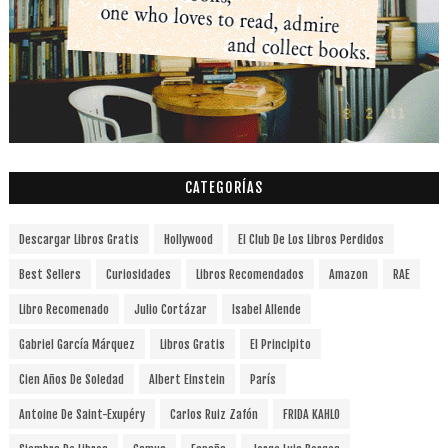
CATEGORÍAS
Descargar Libros Gratis
Hollywood
El Club De Los Libros Perdidos
Best Sellers
Curiosidades
Libros Recomendados
Amazon
RAE
Libro Recomenado
Julio Cortázar
Isabel Allende
Gabriel García Márquez
Libros Gratis
El Principito
Cien Años De Soledad
Albert Einstein
París
Antoine De Saint-Exupéry
Carlos Ruiz Zafón
FRIDA KAHLO