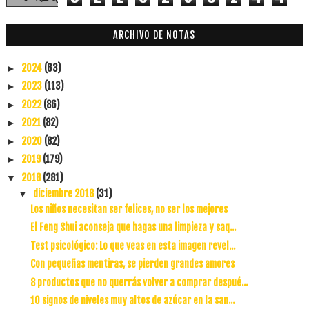
ARCHIVO DE NOTAS
2024
(63)
►
2023
(113)
►
2022
(86)
►
2021
(82)
►
2020
(82)
►
2019
(179)
►
2018
(281)
▼
diciembre 2018
(31)
▼
Los niños necesitan ser felices, no ser los mejores
El Feng Shui aconseja que hagas una limpieza y saq...
Test psicológico: Lo que veas en esta imagen revel...
Con pequeñas mentiras, se pierden grandes amores
8 productos que no querrás volver a comprar despué...
10 signos de niveles muy altos de azúcar en la san...