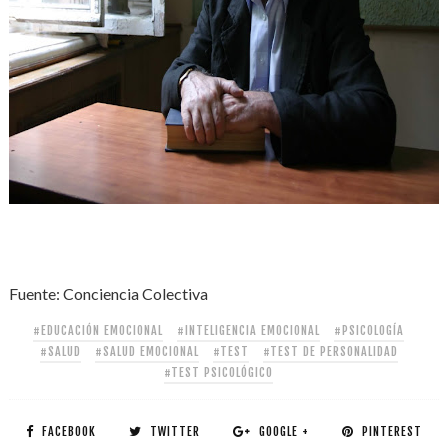
Fuente: Conciencia Colectiva
#EDUCACIÓN EMOCIONAL
#INTELIGENCIA EMOCIONAL
#PSICOLOGÍA
#SALUD
#SALUD EMOCIONAL
#TEST
#TEST DE PERSONALIDAD
#TEST PSICOLÓGICO
FACEBOOK
TWITTER
GOOGLE +
PINTEREST