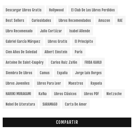
Descargar Libros Gratis
Hollywood
El Club De Los Libros Perdidos
Best Sellers
Curiosidades
Libros Recomendados
Amazon
RAE
Libro Recomenado
Julio Cortázar
Isabel Allende
Gabriel García Márquez
Libros Gratis
El Principito
Cien Años De Soledad
Albert Einstein
París
Antoine De Saint-Exupéry
Carlos Ruiz Zafón
FRIDA KAHLO
Siembra De Libros
Camus
España
Jorge Luis Borges
Libros Juveniles
Libros Para Leer
Maestros
Rayuela
HARUKI MURAKAMI
Kafka
Libros Clásicos
Libros PDF
Nietzsche
Nobel De Literatura
SARAMAGO
Carta De Amor
COMPARTIR