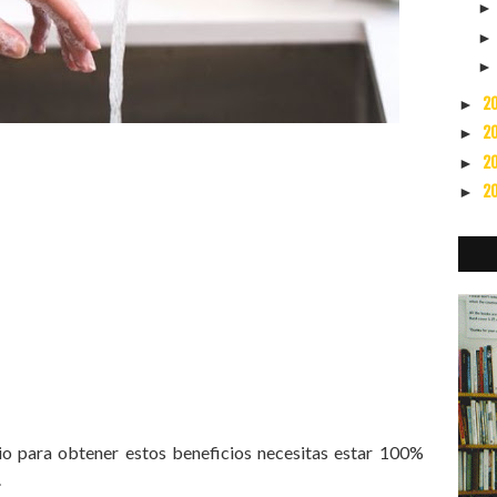
2
►
2
►
2
►
2
►
o para obtener estos beneficios necesitas estar 100%
.