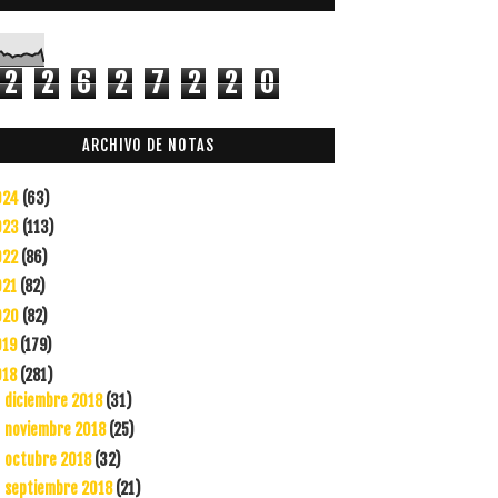
2
2
6
2
7
2
2
0
ARCHIVO DE NOTAS
024
(63)
023
(113)
022
(86)
021
(82)
020
(82)
019
(179)
018
(281)
diciembre 2018
(31)
►
noviembre 2018
(25)
►
octubre 2018
(32)
►
septiembre 2018
(21)
▼