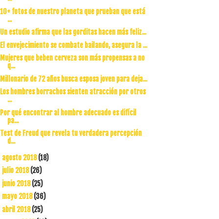
10+ fotos de nuestro planeta que prueban que está
...
Un estudio afirma que las gorditas hacen más feliz...
El envejecimiento se combate bailando, asegura la ...
Mujeres que beben cerveza son más propensas a no
q...
Millonario de 72 años busca esposa joven para deja...
Los hombres borrachos sienten atracción por otros
...
Por qué encontrar al hombre adecuado es difícil
pa...
Test de Freud que revela tu verdadera percepción
d...
agosto 2018
(18)
►
julio 2018
(26)
►
junio 2018
(25)
►
mayo 2018
(36)
►
abril 2018
(25)
►