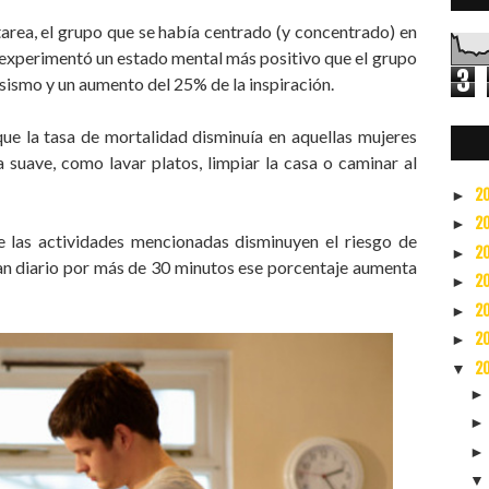
tarea, el grupo que se había centrado (y concentrado) en
a experimentó un estado mental más positivo que el grupo
3
sismo y un aumento del 25% de la inspiración.
1
ue la tasa de mortalidad disminuía en aquellas mujeres
a suave, como lavar platos, limpiar la casa o caminar al
2
►
2
►
e las actividades mencionadas disminuyen el riesgo de
2
►
izan diario por más de 30 minutos ese porcentaje aumenta
2
►
2
►
2
►
2
▼