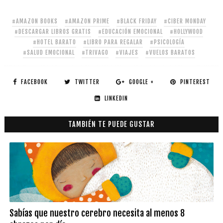
#AMAZON BOOKS
#AMAZON PRIME
#BLACK FRIDAY
#CIBER MONDAY
#DESCARGAR LIBROS GRATIS
#EDUCACIÓN EMOCIONAL
#HOLLYWOOD
#HOTEL BARATO
#LIBRO PARA REGALAR
#PSICOLOGÍA
#SALUD EMOCIONAL
#TRIVAGO
#VIAJES
#VUELOS BARATOS
FACEBOOK
TWITTER
GOOGLE +
PINTEREST
LINKEDIN
TAMBIÉN TE PUEDE GUSTAR
Sabías que nuestro cerebro necesita al menos 8