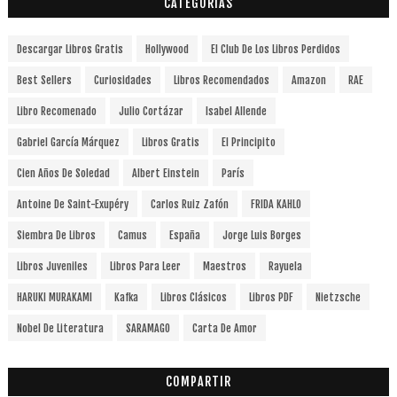
CATEGORÍAS
Descargar Libros Gratis
Hollywood
El Club De Los Libros Perdidos
Best Sellers
Curiosidades
Libros Recomendados
Amazon
RAE
Libro Recomenado
Julio Cortázar
Isabel Allende
Gabriel García Márquez
Libros Gratis
El Principito
Cien Años De Soledad
Albert Einstein
París
Antoine De Saint-Exupéry
Carlos Ruiz Zafón
FRIDA KAHLO
Siembra De Libros
Camus
España
Jorge Luis Borges
Libros Juveniles
Libros Para Leer
Maestros
Rayuela
HARUKI MURAKAMI
Kafka
Libros Clásicos
Libros PDF
Nietzsche
Nobel De Literatura
SARAMAGO
Carta De Amor
COMPARTIR