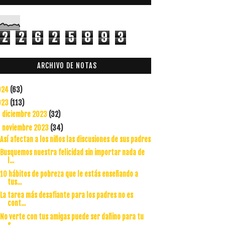
2
2
6
2
5
8
9
3
ARCHIVO DE NOTAS
024
(63)
023
(113)
diciembre 2023
(32)
►
noviembre 2023
(34)
▼
Así afectan a los niños las discusiones de sus padres
Busquemos nuestra felicidad sin importar nada de
l...
10 hábitos de pobreza que le estás enseñando a
tus...
La tarea más desafiante para los padres no es
cont...
No verte con tus amigas puede ser dañino para tu
s...