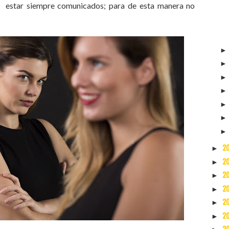
n estar siempre comunicados; para de esta manera no
2
►
2
►
2
►
2
►
2
►
2
►