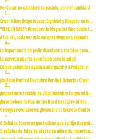
Perdonar no cambiará tu pasado, pero sí cambiará
t...
Crear Niños Respetuosos: Dignidad y Respeto en la ...
"CINE EN CASA": Descubre la Magia del Cine desde t...
A los 40, cada vez más mujeres viven una segunda
a...
La importancia de pedir disculpas a tus hijos cuan...
La cerveza aporta beneficios para la salud
Comer palomitas ayuda a adelgazar y a reducir el
c...
¡Cuidado Padres! Descubre Por Qué Deberías Creer
S...
¡Impactante Lección de Vida! Descubre lo que mi Hi...
¡Revoluciona la Vida de tus Hijos! Descubre el Sec...
9 rasgos reveladores: ¡Descubre el Secreto Oculto
...
6 Señales Secretas que Indican que tu Hijo Necesit...
3 señales de falta de afecto en niños: Su Importan...