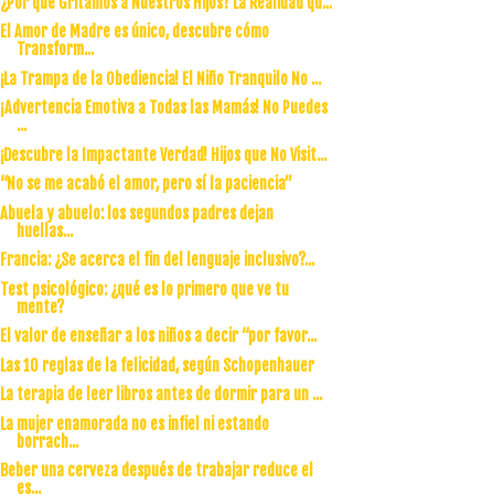
¿Por qué Gritamos a Nuestros Hijos? La Realidad qu...
El Amor de Madre es único, descubre cómo
Transform...
¡La Trampa de la Obediencia! El Niño Tranquilo No ...
¡Advertencia Emotiva a Todas las Mamás! No Puedes
...
¡Descubre la Impactante Verdad! Hijos que No Visit...
“No se me acabó el amor, pero sí la paciencia”
Abuela y abuelo: los segundos padres dejan
huellas...
Francia: ¿Se acerca el fin del lenguaje inclusivo?...
Test psicológico: ¿qué es lo primero que ve tu
mente?
El valor de enseñar a los niños a decir “por favor...
Las 10 reglas de la felicidad, según Schopenhauer
La terapia de leer libros antes de dormir para un ...
La mujer enamorada no es infiel ni estando
borrach...
Beber una cerveza después de trabajar reduce el
es...