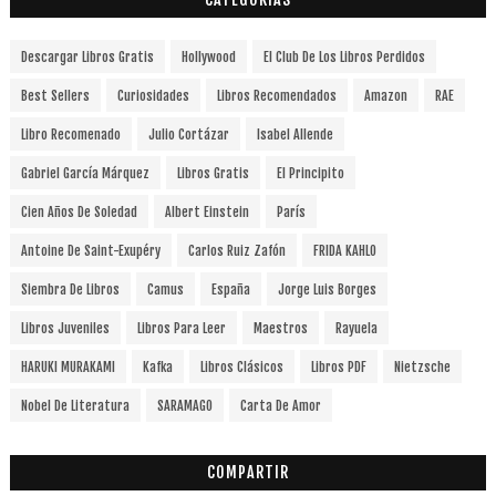
Descargar Libros Gratis
Hollywood
El Club De Los Libros Perdidos
Best Sellers
Curiosidades
Libros Recomendados
Amazon
RAE
Libro Recomenado
Julio Cortázar
Isabel Allende
Gabriel García Márquez
Libros Gratis
El Principito
Cien Años De Soledad
Albert Einstein
París
Antoine De Saint-Exupéry
Carlos Ruiz Zafón
FRIDA KAHLO
Siembra De Libros
Camus
España
Jorge Luis Borges
Libros Juveniles
Libros Para Leer
Maestros
Rayuela
HARUKI MURAKAMI
Kafka
Libros Clásicos
Libros PDF
Nietzsche
Nobel De Literatura
SARAMAGO
Carta De Amor
COMPARTIR