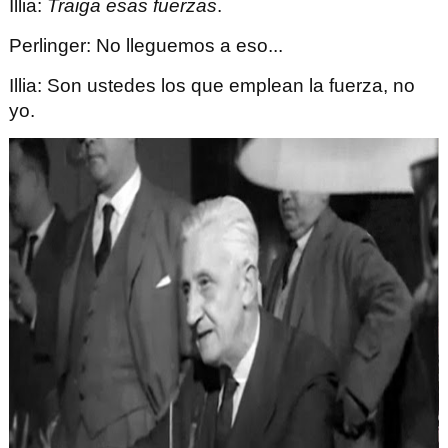
Illia
:
Traiga esas fuerzas
.
Perlinger
: No lleguemos a eso...
Illia
: Son ustedes los que emplean la fuerza, no
yo.