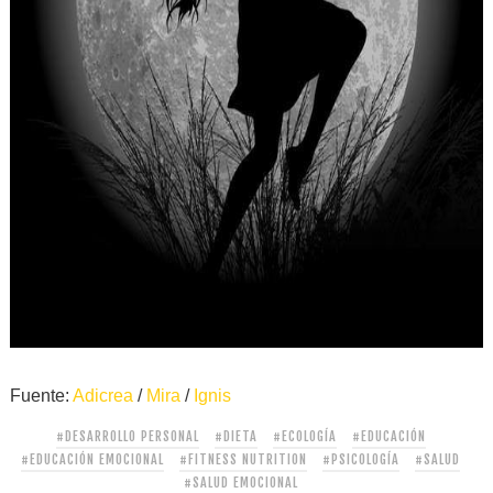
Fuente:
Adicrea
/
Mira
/
Ignis
#DESARROLLO PERSONAL
#DIETA
#ECOLOGÍA
#EDUCACIÓN
#EDUCACIÓN EMOCIONAL
#FITNESS NUTRITION
#PSICOLOGÍA
#SALUD
#SALUD EMOCIONAL