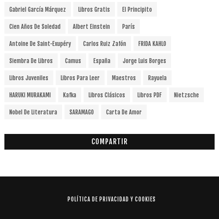
Gabriel García Márquez
Libros Gratis
El Principito
Cien Años De Soledad
Albert Einstein
París
Antoine De Saint-Exupéry
Carlos Ruiz Zafón
FRIDA KAHLO
Siembra De Libros
Camus
España
Jorge Luis Borges
Libros Juveniles
Libros Para Leer
Maestros
Rayuela
HARUKI MURAKAMI
Kafka
Libros Clásicos
Libros PDF
Nietzsche
Nobel De Literatura
SARAMAGO
Carta De Amor
COMPARTIR
POLÍTICA DE PRIVACIDAD Y COOKIES