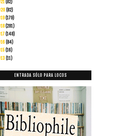
021
(82)
020
(82)
019
(179)
018
(281)
017
(148)
016
(84)
015
(16)
013
(11)
ENTRADA SÓLO PARA LOCOS