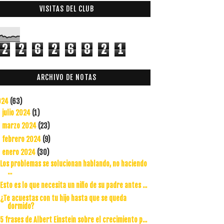
VISITAS DEL CLUB
2
2
6
2
6
8
2
1
ARCHIVO DE NOTAS
024
(63)
julio 2024
(1)
►
marzo 2024
(23)
►
febrero 2024
(9)
►
enero 2024
(30)
▼
Los problemas se solucionan hablando, no haciendo
...
Esto es lo que necesita un niño de su padre antes ...
¿Te acuestas con tu hijo hasta que se queda
dormido?
5 frases de Albert Einstein sobre el crecimiento p...