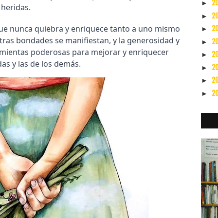
2
►
heridas.
2
►
que nunca quiebra y enriquece tanto a uno mismo
2
►
ras bondades se manifiestan, y la generosidad y
2
►
ramientas poderosas para mejorar y enriquecer
2
►
das y las de los demás.
2
►
2
►
2
►