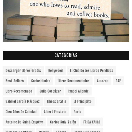
CATEGORÍAS
Descargar Libros Gratis
Hollywood
El Club De Los Libros Perdidos
Best Sellers
Curiosidades
Libros Recomendados
Amazon
RAE
Libro Recomenado
Julio Cortázar
Isabel Allende
Gabriel García Márquez
Libros Gratis
El Principito
Cien Años De Soledad
Albert Einstein
París
Antoine De Saint-Exupéry
Carlos Ruiz Zafón
FRIDA KAHLO