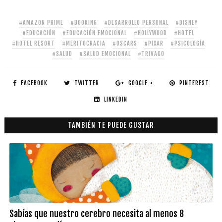
#AMAZON PRIME
#BOOKING
#DESARROLLO PERSONAL
#DISNEY
#EDUCACIÓN
#EDUCACIÓN EMOCIONAL
#HOLLYWOOD
#HOTEL
#HOTEL RESORT
#MERITOCRACIA
#OSCARS
#PIXAR
#PSICOLOGÍA
#SALUD
#SALUD EMOCIONAL
#TRIVAGO
FACEBOOK
TWITTER
GOOGLE +
PINTEREST
LINKEDIN
TAMBIÉN TE PUEDE GUSTAR
Sabías que nuestro cerebro necesita al menos 8