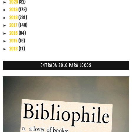
2020
(82)
►
2019
(179)
►
2018
(281)
►
2017
(148)
►
2016
(84)
►
2015
(16)
►
2013
(11)
►
ENTRADA SÓLO PARA LOCOS