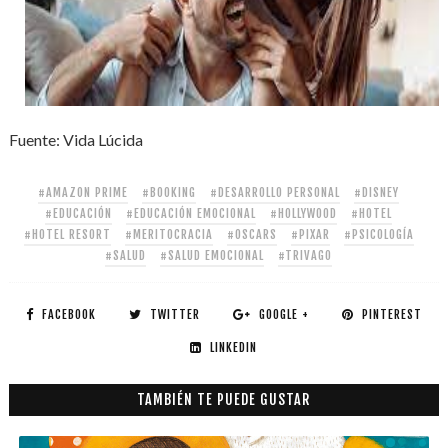
Fuente: Vida Lúcida
#AMAZON PRIME
#BOOKING
#DESARROLLO PERSONAL
#DISNEY
#EDUCACIÓN
#EDUCACIÓN EMOCIONAL
#HOLLYWOOD
#HOTEL
#HOTEL RESORT
#MERITOCRACIA
#OSCARS
#PIXAR
#PSICOLOGÍA
#SALUD
#SALUD EMOCIONAL
#TRIVAGO
FACEBOOK
TWITTER
GOOGLE +
PINTEREST
LINKEDIN
TAMBIÉN TE PUEDE GUSTAR