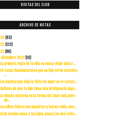
VISITAS DEL CLUB
ARCHIVO DE NOTAS
024
(63)
023
(113)
022
(86)
diciembre 2022
(10)
▼
La primera regla de la vida es nunca dejar sola a ...
10 cosas fundamentales que un hijo varón necesita
...
Las huellas que deja la falta de amor en el corazó...
Señales de que tu hijo tiene una inteligencia supe...
La abuela materna es la forma del amor más puro
qu...
Los niños felices son inquietos y hacen ruido, muc...
Si de verdad amas a tus hijos, nunca les des refre...