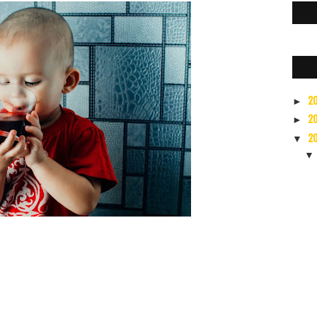
2
►
2
►
2
▼