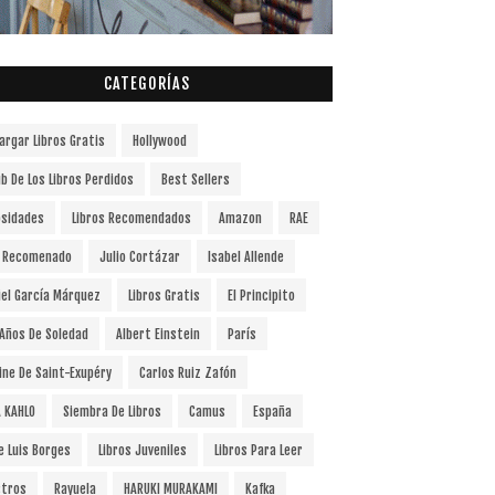
CATEGORÍAS
argar Libros Gratis
Hollywood
ub De Los Libros Perdidos
Best Sellers
osidades
Libros Recomendados
Amazon
RAE
o Recomenado
Julio Cortázar
Isabel Allende
iel García Márquez
Libros Gratis
El Principito
 Años De Soledad
Albert Einstein
París
ine De Saint-Exupéry
Carlos Ruiz Zafón
A KAHLO
Siembra De Libros
Camus
España
e Luis Borges
Libros Juveniles
Libros Para Leer
tros
Rayuela
HARUKI MURAKAMI
Kafka