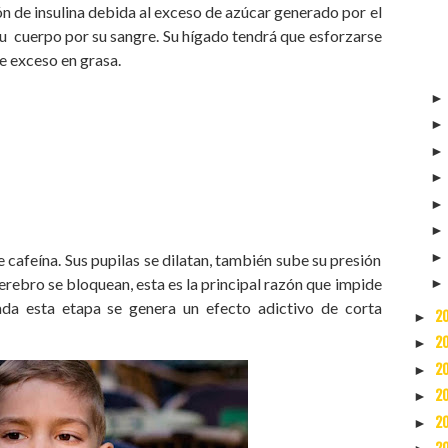
ón de insulina debida al exceso de azúcar generado por el
 su cuerpo por su sangre. Su hígado tendrá que esforzarse
se exceso en grasa.
cafeína. Sus pupilas se dilatan, también sube su presión
cerebro se bloquean, esta es la principal razón que impide
ada esta etapa se genera un efecto adictivo de corta
2
►
2
►
2
►
2
►
2
►