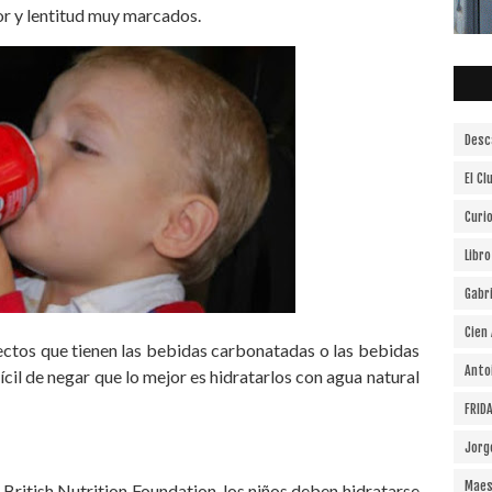
or y lentitud muy marcados.
Desc
El Cl
Curi
Libr
Gabr
Cien
ectos que tienen las bebidas carbonatadas o las bebidas
Anto
fícil de negar que lo mejor es hidratarlos con agua natural
FRID
Jorg
Maes
British Nutrition Foundation, los niños deben hidratarse