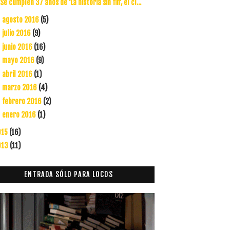
Se cumplen 37 años de ‘La historia sin fin’, el cl...
agosto 2016
(5)
►
julio 2016
(9)
►
junio 2016
(16)
►
mayo 2016
(9)
►
abril 2016
(1)
►
marzo 2016
(4)
►
febrero 2016
(2)
►
enero 2016
(1)
►
015
(16)
013
(11)
ENTRADA SÓLO PARA LOCOS