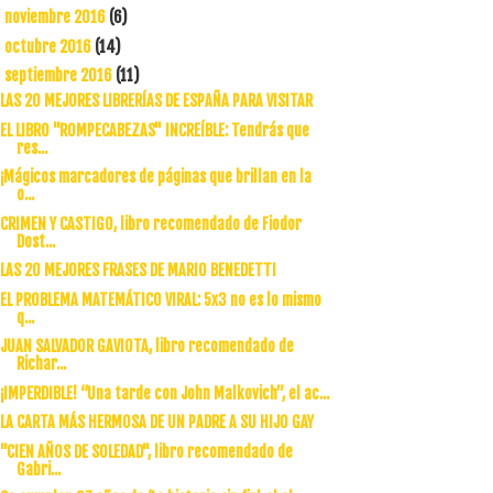
noviembre 2016
(6)
►
octubre 2016
(14)
►
septiembre 2016
(11)
▼
LAS 20 MEJORES LIBRERÍAS DE ESPAÑA PARA VISITAR
EL LIBRO "ROMPECABEZAS" INCREÍBLE: Tendrás que
res...
¡Mágicos marcadores de páginas que brillan en la
o...
CRIMEN Y CASTIGO, libro recomendado de Fiodor
Dost...
LAS 20 MEJORES FRASES DE MARIO BENEDETTI
EL PROBLEMA MATEMÁTICO VIRAL: 5x3 no es lo mismo
q...
JUAN SALVADOR GAVIOTA, libro recomendado de
Richar...
¡IMPERDIBLE! “Una tarde con John Malkovich”, el ac...
LA CARTA MÁS HERMOSA DE UN PADRE A SU HIJO GAY
"CIEN AÑOS DE SOLEDAD", libro recomendado de
Gabri...