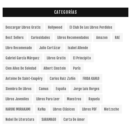
CATEGORÍAS
Descargar Libros Gratis
Hollywood
El Club De Los Libros Perdidos
Best Sellers
Curiosidades
Libros Recomendados
Amazon
RAE
Libro Recomenado
Julio Cortázar
Isabel Allende
Gabriel García Márquez
Libros Gratis
El Principito
Cien Años De Soledad
Albert Einstein
París
Antoine De Saint-Exupéry
Carlos Ruiz Zafón
FRIDA KAHLO
Siembra De Libros
Camus
España
Jorge Luis Borges
Libros Juveniles
Libros Para Leer
Maestros
Rayuela
HARUKI MURAKAMI
Kafka
Libros Clásicos
Libros PDF
Nietzsche
Nobel De Literatura
SARAMAGO
Carta De Amor