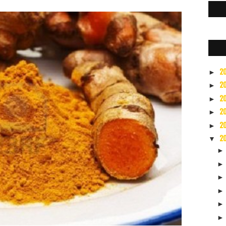
2
►
2
►
2
►
2
►
2
►
2
▼