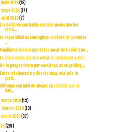
junio 2019
(19)
►
mayo 2019
(17)
►
abril 2019
(7)
▼
Los hombres con barba son más sucios que los
perro...
La negatividad es contagiosa: Rodéate de personas
...
Familiares dañinos que debes sacar de tu vida y no...
La única amiga que va a estar en las buenas y en l...
No te pongas triste por envejecer, es un privilegi...
Entre más honesta y directa seas, más sola te
qued...
Cúrcuma con miel de abejas: un remedio que no
tien...
marzo 2019
(13)
►
febrero 2019
(10)
►
enero 2019
(37)
►
018
(281)