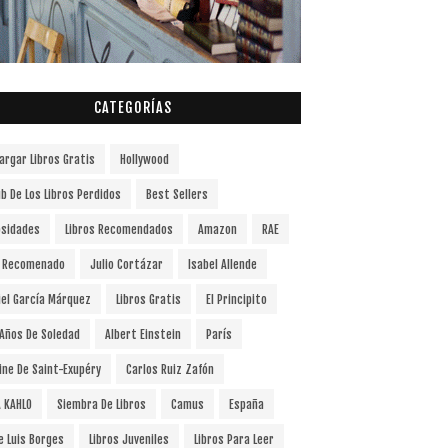
CATEGORÍAS
argar Libros Gratis
Hollywood
ub De Los Libros Perdidos
Best Sellers
osidades
Libros Recomendados
Amazon
RAE
o Recomenado
Julio Cortázar
Isabel Allende
iel García Márquez
Libros Gratis
El Principito
 Años De Soledad
Albert Einstein
París
ine De Saint-Exupéry
Carlos Ruiz Zafón
A KAHLO
Siembra De Libros
Camus
España
e Luis Borges
Libros Juveniles
Libros Para Leer