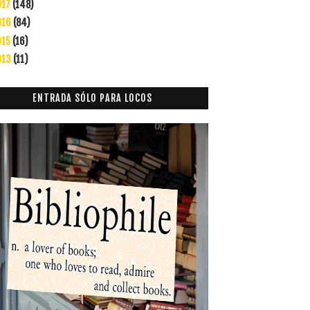
017
(148)
016
(84)
015
(16)
013
(11)
ENTRADA SÓLO PARA LOCOS