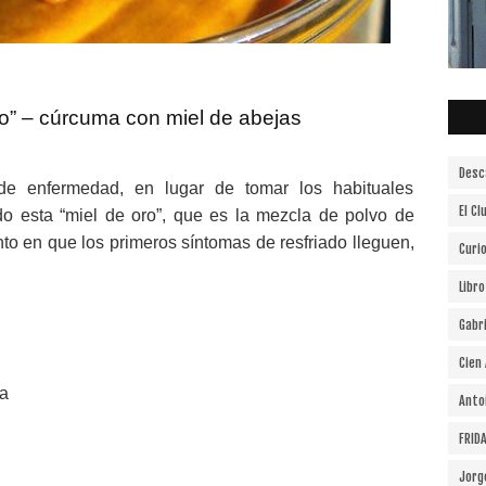
ro” – cúrcuma con miel de abejas
Desc
e enfermedad, en lugar de tomar los habituales
El Cl
do esta “miel de oro”, que es la mezcla de polvo de
o en que los primeros síntomas de resfriado lleguen,
Curi
Libr
Gabr
Cien
ra
Anto
FRID
Jorg