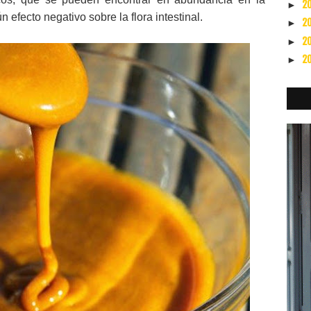
2
►
efecto negativo sobre la flora intestinal.
2
►
2
►
2
►