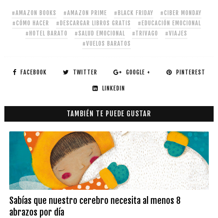
#AMAZON BOOKS
#AMAZON PRIME
#BLACK FRIDAY
#CIBER MONDAY
#CÓMO HACER
#DESCARGAR LIBROS GRATIS
#EDUCACIÓN EMOCIONAL
#HOTEL BARATO
#SALUD EMOCIONAL
#TRIVAGO
#VIAJES
#VUELOS BARATOS
FACEBOOK
TWITTER
GOOGLE +
PINTEREST
LINKEDIN
TAMBIÉN TE PUEDE GUSTAR
Sabías que nuestro cerebro necesita al menos 8
abrazos por día