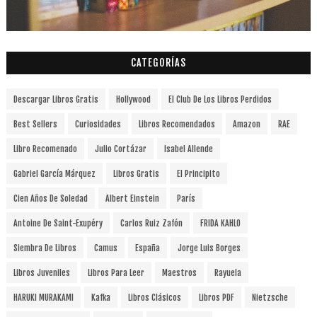
CATEGORÍAS
Descargar Libros Gratis
Hollywood
El Club De Los Libros Perdidos
Best Sellers
Curiosidades
Libros Recomendados
Amazon
RAE
Libro Recomenado
Julio Cortázar
Isabel Allende
Gabriel García Márquez
Libros Gratis
El Principito
Cien Años De Soledad
Albert Einstein
París
Antoine De Saint-Exupéry
Carlos Ruiz Zafón
FRIDA KAHLO
Siembra De Libros
Camus
España
Jorge Luis Borges
Libros Juveniles
Libros Para Leer
Maestros
Rayuela
HARUKI MURAKAMI
Kafka
Libros Clásicos
Libros PDF
Nietzsche