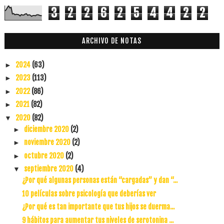
3
2
2
6
2
5
4
4
2
2
ARCHIVO DE NOTAS
2024
(63)
►
2023
(113)
►
2022
(86)
►
2021
(82)
►
2020
(82)
▼
diciembre 2020
(2)
►
noviembre 2020
(2)
►
octubre 2020
(2)
►
septiembre 2020
(4)
▼
¿Por qué algunas personas están “cargadas” y dan “...
10 películas sobre psicología que deberías ver
¿Por qué es tan importante que tus hijos se duerma...
9 hábitos para aumentar tus niveles de serotonina ...