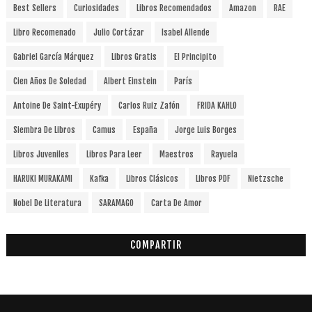
Best Sellers
Curiosidades
Libros Recomendados
Amazon
RAE
Libro Recomenado
Julio Cortázar
Isabel Allende
Gabriel García Márquez
Libros Gratis
El Principito
Cien Años De Soledad
Albert Einstein
París
Antoine De Saint-Exupéry
Carlos Ruiz Zafón
FRIDA KAHLO
Siembra De Libros
Camus
España
Jorge Luis Borges
Libros Juveniles
Libros Para Leer
Maestros
Rayuela
HARUKI MURAKAMI
Kafka
Libros Clásicos
Libros PDF
Nietzsche
Nobel De Literatura
SARAMAGO
Carta De Amor
COMPARTIR