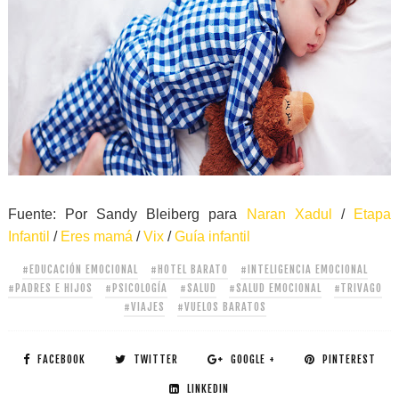
Fuente: Por Sandy Bleiberg para
Naran Xadul
/
Etapa
Infantil
/
Eres mamá
/
Vix
/
Guía infantil
#EDUCACIÓN EMOCIONAL
#HOTEL BARATO
#INTELIGENCIA EMOCIONAL
#PADRES E HIJOS
#PSICOLOGÍA
#SALUD
#SALUD EMOCIONAL
#TRIVAGO
#VIAJES
#VUELOS BARATOS
FACEBOOK
TWITTER
GOOGLE +
PINTEREST
LINKEDIN