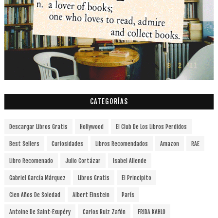
CATEGORÍAS
Descargar Libros Gratis
Hollywood
El Club De Los Libros Perdidos
Best Sellers
Curiosidades
Libros Recomendados
Amazon
RAE
Libro Recomenado
Julio Cortázar
Isabel Allende
Gabriel García Márquez
Libros Gratis
El Principito
Cien Años De Soledad
Albert Einstein
París
Antoine De Saint-Exupéry
Carlos Ruiz Zafón
FRIDA KAHLO