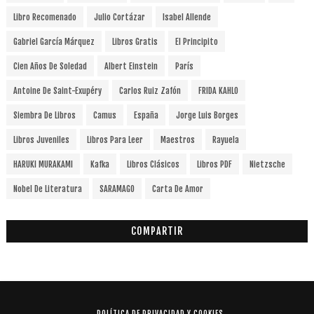
Libro Recomenado
Julio Cortázar
Isabel Allende
Gabriel García Márquez
Libros Gratis
El Principito
Cien Años De Soledad
Albert Einstein
París
Antoine De Saint-Exupéry
Carlos Ruiz Zafón
FRIDA KAHLO
Siembra De Libros
Camus
España
Jorge Luis Borges
Libros Juveniles
Libros Para Leer
Maestros
Rayuela
HARUKI MURAKAMI
Kafka
Libros Clásicos
Libros PDF
Nietzsche
Nobel De Literatura
SARAMAGO
Carta De Amor
COMPARTIR
POLÍTICA DE PRIVACIDAD Y COOKIES