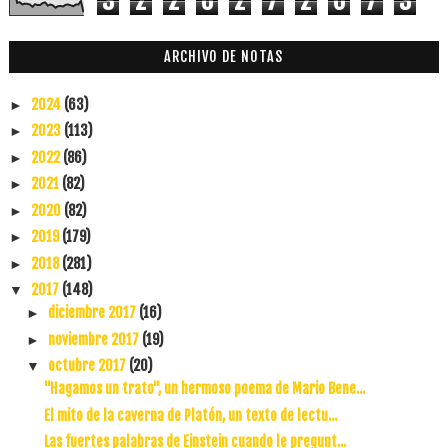
3
2
2
6
2
7
2
0
7
3
ARCHIVO DE NOTAS
2024
(63)
►
2023
(113)
►
2022
(86)
►
2021
(82)
►
2020
(82)
►
2019
(179)
►
2018
(281)
►
2017
(148)
▼
diciembre 2017
(16)
►
noviembre 2017
(19)
►
octubre 2017
(20)
▼
"Hagamos un trato", un hermoso poema de Mario Bene...
El mito de la caverna de Platón, un texto de lectu...
Las fuertes palabras de Einstein cuando le pregunt...